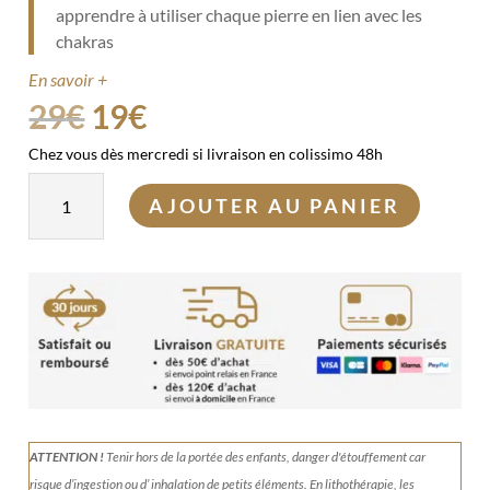
apprendre à utiliser chaque pierre en lien avec les
chakras
En savoir +
Le
Le
29
€
19
€
prix
prix
Chez vous dès mercredi si livraison en colissimo 48h
initial
actuel
quantité
était :
est :
AJOUTER AU PANIER
de
29€.
19€.
Pierres
des
7
chakras
ATTENTION !
Tenir
hors de la portée des enfants, danger d'étouffement car
risque d’ingestion ou d’ inhalation de petits éléments.
En lithothérapie, les