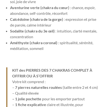
soi, joie de vivre
Aventurine verte (chakra du cœur)
:
chance, espoir,
abondance, self-contrôle, réconfort
Calcédoine (chakra de la gorge)
:
expression et prise
de parole, calme intérieur
Sodalite (chakra du 3e œil)
: intuition, clarté mentale,
concentration
Améthyste (chakra coronal)
: spiritualité, sérénité,
méditation, sommeil
KIT des PIERRES DES 7 CHAKRAS COMPLET À
OFFRIR OU À S’OFFRIR
Votre kit comprend :
–
7 pierres naturelles roulées
(taille entre 2 et 4 cm)
– Qualité élevée
– 1 jolie pochette
pour les emporter partout
–
1 fiche explicative
claire et illustrée, pour