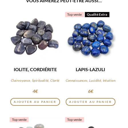
VOUS AIMEREZ PEUT-ÊTRE AUSSI…
Top vente
Qualité Extra
IOLITE, CORDIÉRITE
LAPIS-LAZULI
Clairvoyance, Spiritualité, Clarté
Connaissances, Lucidité, Intuition
4
€
6
€
AJOUTER AU PANIER
AJOUTER AU PANIER
Top vente
Top vente