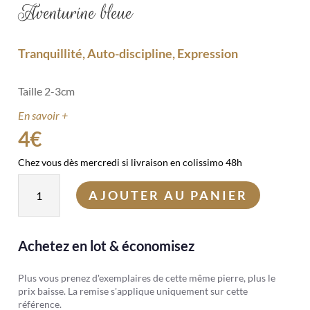
Aventurine bleue
Tranquillité, Auto-discipline, Expression
Taille 2-3cm
En savoir +
4
€
Chez vous dès mercredi si livraison en colissimo 48h
quantité
AJOUTER AU PANIER
de
Aventurine
bleue
Achetez en lot & économisez
Plus vous prenez d'exemplaires de cette même pierre, plus le
prix baisse. La remise s'applique uniquement sur cette
référence.