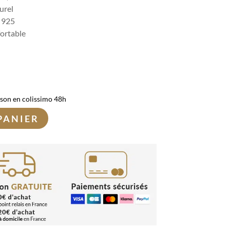
urel
t 925
fortable
ison en colissimo 48h
PANIER