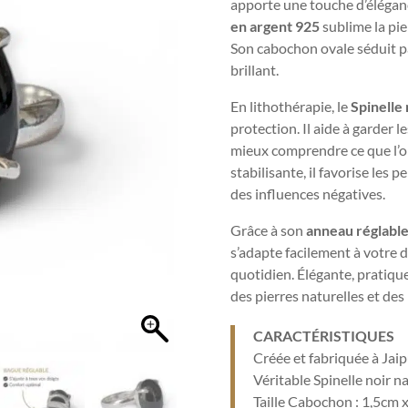
apporte une touche d’éléganc
en argent 925
sublime la pie
Son cabochon ovale séduit pa
brillant.
En lithothérapie, le
Spinelle 
protection. Il aide à garder l
mieux comprendre ce que l’o
stabilisante, il favorise les 
des influences négatives.
Grâce à son
anneau réglabl
s’adapte facilement à votre d
quotidien. Élégante, pratiqu
des pierres naturelles et des 
CARACTÉRISTIQUES
Créée et fabriquée à Jai
Véritable Spinelle noir n
Taille Cabochon : 1,5cm 