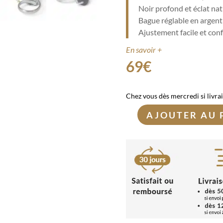
Noir profond et éclat nat
Bague réglable en argen
Ajustement facile et con
En savoir +
69
€
Chez vous dès mercredi si livra
AJOUTER AU 
quantité
de
Bague
Spinelle