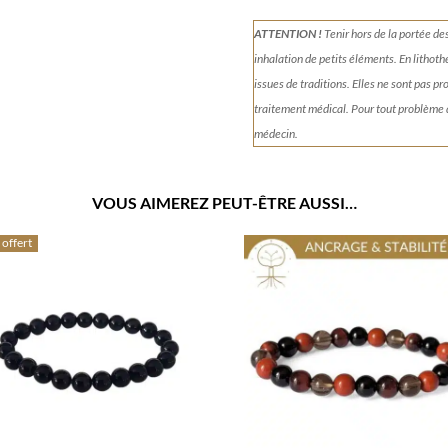
ATTENTION !
Tenir
hors de la portée de
inhalation de petits éléments.
En lithoth
issues de traditions. Elles ne sont pas p
traitement médical. Pour tout problème
médecin.
VOUS AIMEREZ PEUT-ÊTRE AUSSI…
 offert