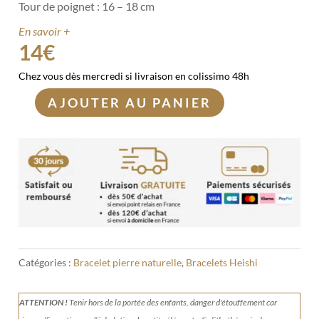
Tour de poignet : 16 – 18 cm
En savoir +
14
€
Chez vous dès mercredi si livraison en colissimo 48h
AJOUTER AU PANIER
quantité
de
Bracelet
Agate
indienne
Heishi
Catégories :
Bracelet pierre naturelle
,
Bracelets Heishi
ATTENTION !
Tenir
hors de la portée des enfants, danger d'étouffement car