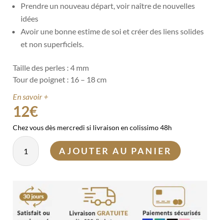
Prendre un nouveau départ, voir naître de nouvelles
idées
Avoir une bonne estime de soi et créer des liens solides
et non superficiels.
Taille des perles : 4 mm
Tour de poignet : 16 – 18 cm
En savoir +
12
€
Chez vous dès mercredi si livraison en colissimo 48h
quantité
AJOUTER AU PANIER
de
Bracelet
Agate
Mousse
4
mm