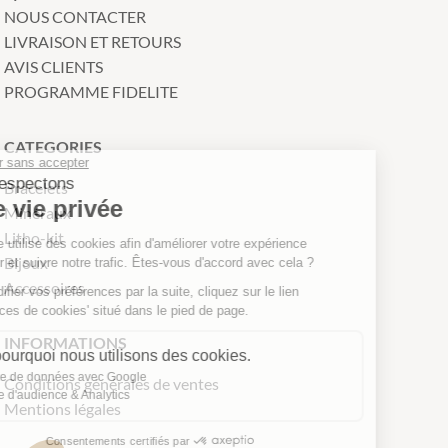
NOUS CONTACTER
LIVRAISON ET RETOURS
AVIS CLIENTS
PROGRAMME FIDELITE
Continuer sans accepter
CATEGORIES
Nous respectons
votre vie privée
Bracelets
Minéraux
Notre site utilise des cookies afin
Litho-kit
d'améliorer votre expérience utilisateur et
Bijoux
suivre notre trafic. Êtes-vous d'accord avec cela ?
Accessoires
Pour modifier vos préférences par la suite, cliquez sur le lien
'Préférences de cookies' situé dans le pied de page.
INFORMATIONS
Voici pourquoi nous utilisons des cookies.
Partage de données avec Google
Conditions générales de ventes
Mesure d'audience & Analytics
Mentions légales
Consentements certifiés par