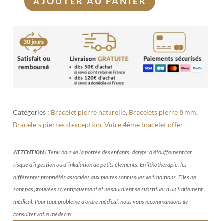
AJOUTER AU PANIER
quantité
de
Bracelet
Ambre
8mm
Catégories :
Bracelet pierre naturelle
,
Bracelets pierre 8 mm
,
Bracelets pierres d'exception
,
Votre 4ème bracelet offert
ATTENTION !
Tenir
hors de la portée des enfants, danger d'étouffement car
risque d’ingestion ou d’ inhalation de petits éléments.
En lithothérapie, les
différentes propriétés associées aux pierres sont issues de traditions. Elles ne
sont pas prouvées scientifiquement et ne sauraient se substituer à un traitement
médical. Pour tout problème d'ordre médical, nous vous recommandons de
consulter votre médecin.