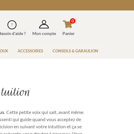
0
Besoin d’aide ?
Mon compte
Panier
JOUX
ACCESSOIRES
CONSEILS & GARAULION
tuition
us.
Cette petite voix qui sait, avant même
essenti qui guide quand vous acceptez de
cision en suivant votre intuition et ça se
fois suivante, vous doutez à nouveau. Vous