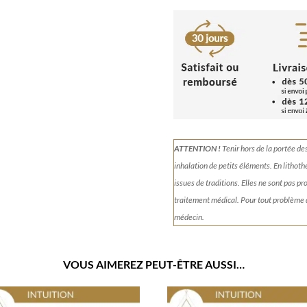
Intuition
ATTENTION !
Tenir
hors de la portée de
inhalation de petits éléments.
En lithoth
issues de traditions. Elles ne sont pas p
traitement médical. Pour tout problème
médecin.
VOUS AIMEREZ PEUT-ÊTRE AUSSI…