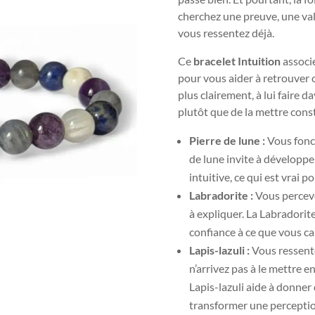
cherchez une preuve, une val
vous ressentez déjà.
Ce
bracelet Intuition
associe
pour vous aider à retrouver c
plus clairement, à lui faire 
plutôt que de la mettre con
Pierre de lune :
Vous fonc
de lune invite à développe
intuitive, ce qui est vrai p
Labradorite :
Vous perceve
à expliquer. La Labradorite
confiance à ce que vous c
Lapis-lazuli :
Vous ressent
n’arrivez pas à le mettre e
Lapis-lazuli aide à donner 
transformer une perceptio