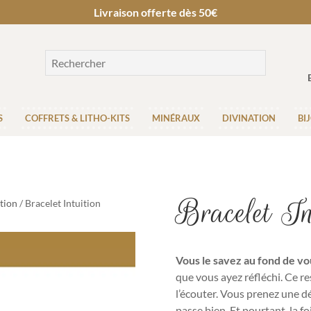
Livraison offerte dès 50€
S
COFFRETS & LITHO-KITS
MINÉRAUX
DIVINATION
BI
Bracelet In
tion
/ Bracelet Intuition
Vous le savez au fond de vo
que vous ayez réfléchi. Ce r
l’écouter. Vous prenez une dé
passe bien. Et pourtant, la 