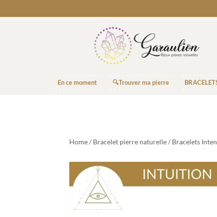
En ce moment
🔍Trouver ma pierre
BRACELET
Home
/
Bracelet pierre naturelle
/
Bracelets Inten