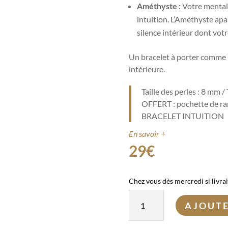
Améthyste :
Votre mental 
intuition. L’Améthyste apai
silence intérieur dont votr
Un bracelet à porter comme u
intérieure.
Taille des perles : 8 mm /
OFFERT : pochette de ran
BRACELET INTUITION
En savoir +
29
€
Chez vous dès mercredi si livra
quantité
AJOUTE
de
Bracelet