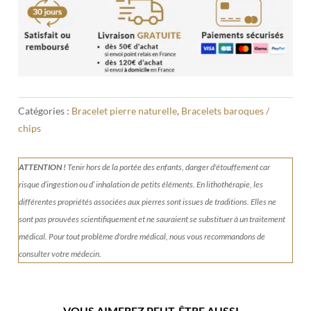
blanc
baroque
Catégories :
Bracelet pierre naturelle
,
Bracelets baroques /
chips
ATTENTION !
Tenir
hors de la portée des enfants, danger d'étouffement car
risque d’ingestion ou d’ inhalation de petits éléments.
En lithothérapie, les
différentes propriétés associées aux pierres sont issues de traditions. Elles ne
sont pas prouvées scientifiquement et ne sauraient se substituer à un traitement
médical. Pour tout problème d'ordre médical, nous vous recommandons de
consulter votre médecin.
VOUS AIMEREZ PEUT-ÊTRE AUSSI…