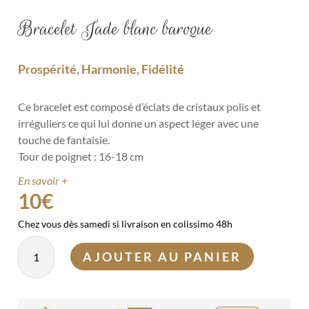
Bracelet Jade blanc baroque
Prospérité, Harmonie, Fidélité
Ce bracelet est composé d’éclats de cristaux polis et
irréguliers ce qui lui donne un aspect léger avec une
touche de fantaisie.
Tour de poignet : 16-18 cm
En savoir +
10
€
Chez vous dès samedi si livraison en colissimo 48h
quantité
AJOUTER AU PANIER
de
Bracelet
Jade