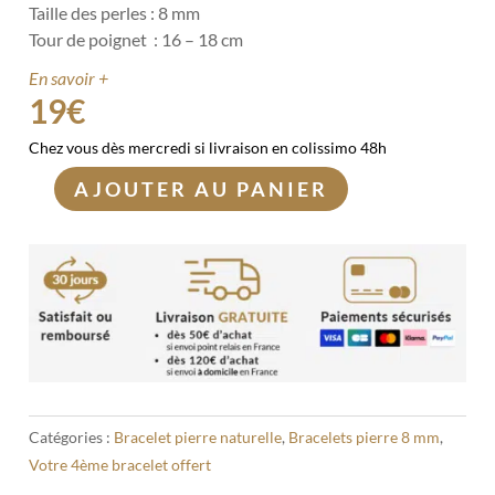
Taille des perles : 8 mm
Tour de poignet : 16 – 18 cm
En savoir +
19
€
Chez vous dès mercredi si livraison en colissimo 48h
AJOUTER AU PANIER
quantité
de
Bracelet
Jaspe
Breschia
8mm
Catégories :
Bracelet pierre naturelle
,
Bracelets pierre 8 mm
,
Votre 4ème bracelet offert