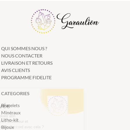
QUI SOMMES NOUS ?
NOUS CONTACTER
LIVRAISON ET RETOURS
AVIS CLIENTS
PROGRAMME FIDELITE
Continuer sans accepter
CATEGORIES
Nous respectons
votre vie privée
Bracelets
Minéraux
Notre site utilise des cookies afin
Litho-kit
d'améliorer votre expérience utilisateur et
Bijoux
suivre notre trafic. Êtes-vous d'accord avec cela ?