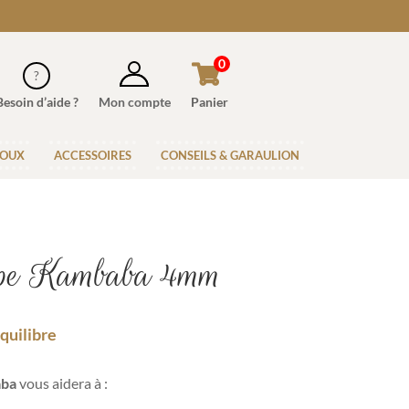
0
Besoin d’aide ?
Mon compte
Panier
JOUX
ACCESSOIRES
CONSEILS & GARAULION
spe Kambaba 4mm
quilibre
aba
vous aidera à :