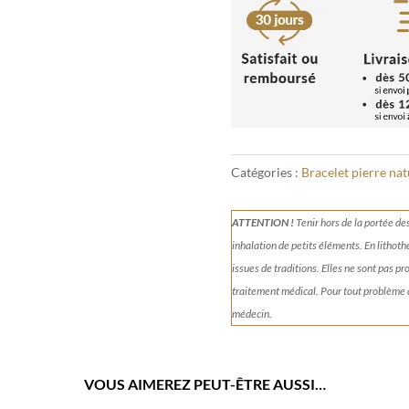
Kambaba
4mm
Catégories :
Bracelet pierre nat
ATTENTION !
Tenir
hors de la portée de
inhalation de petits éléments.
En lithoth
issues de traditions. Elles ne sont pas p
traitement médical. Pour tout problème
médecin.
VOUS AIMEREZ PEUT-ÊTRE AUSSI…