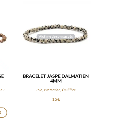
Victime de son succès
GE
BRACELET JASPE DALMATIEN
4MM
Contemplez les dunes de Namibie avec le Jaspe paysage
Joie, Protection, Équilibre
12
€
R