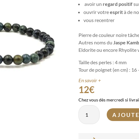
avoir un
regard positif
su
ouvrir votre
e
sprit
à de no
vous recentrer
Pierre de couleur noire tâch
Autres noms du
Jaspe Kam
Eldorite ou encore Rhyolite 
Taille des perles : 4 mm
Tour de poignet (en cm) : 16
En savoir +
12
€
Chez vous dès mercredi si livra
quantité
AJOUTE
de
Bracelet
Jaspe