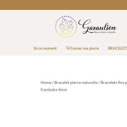
En ce moment
🔍Trouver ma pierre
BRACELET
Home
/
Bracelet pierre naturelle
/
Bracelets fins 
Kambaba 4mm