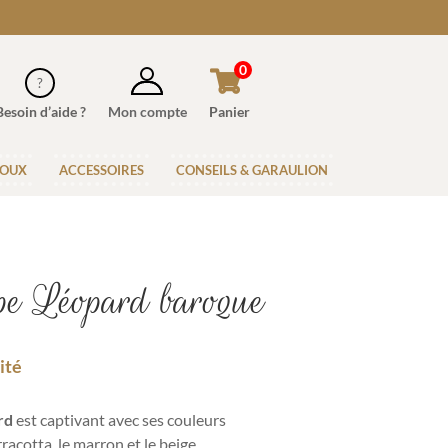
0
Besoin d’aide ?
Mon compte
Panier
JOUX
ACCESSOIRES
CONSEILS & GARAULION
pe Léopard baroque
ité
ard
est captivant avec ses couleurs
racotta, le marron et le beige.