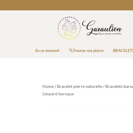
En ce moment
🔍Trouver ma pierre
BRACELET
Home
/
Bracelet pierre naturelle
/
Bracelets baro
Léopard baroque