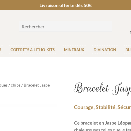
Livraison offerte dès 50€
S
COFFRETS & LITHO-KITS
MINÉRAUX
DIVINATION
BI
Bracelet Jas
ques / chips
/ Bracelet Jaspe
Courage, Stabilité, Sécur
Ce
bracelet en Jaspe Léop
chaleureuses telles que le ter