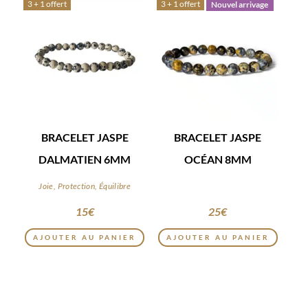
3 + 1 offert
3 + 1 offert
Nouvel arrivage
BRACELET JASPE
BRACELET JASPE
DALMATIEN 6MM
OCÉAN 8MM
Joie, Protection, Équilibre
15
€
25
€
AJOUTER AU PANIER
AJOUTER AU PANIER