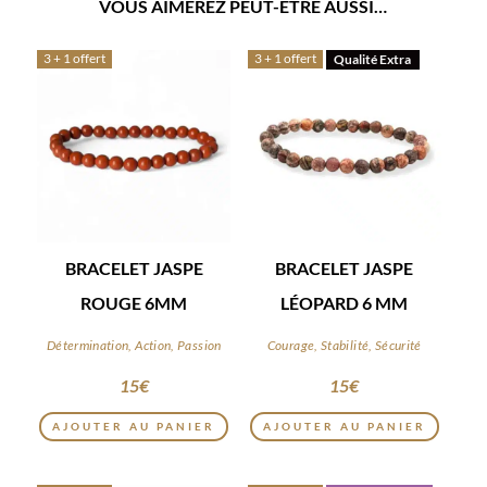
VOUS AIMEREZ PEUT-ÊTRE AUSSI…
3 + 1 offert
3 + 1 offert
Qualité Extra
BRACELET JASPE
BRACELET JASPE
ROUGE 6MM
LÉOPARD 6 MM
Détermination, Action, Passion
Courage, Stabilité, Sécurité
15
€
15
€
AJOUTER AU PANIER
AJOUTER AU PANIER