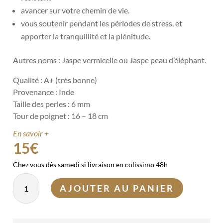
avancer sur votre chemin de vie.
vous soutenir pendant les périodes de stress, et
apporter la tranquillité et la plénitude.
Autres noms : Jaspe vermicelle ou Jaspe peau d’éléphant.
Qualité : A+ (très bonne)
Provenance : Inde
Taille des perles : 6 mm
Tour de poignet : 16 – 18 cm
En savoir +
15
€
Chez vous dès samedi si livraison en colissimo 48h
quantité
AJOUTER AU PANIER
de
Bracelet
Jaspe