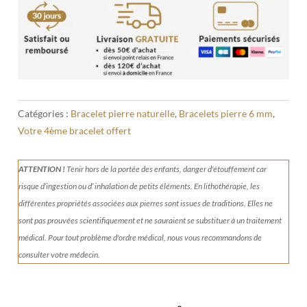
peau
de
serpent
6
mm
Catégories :
Bracelet pierre naturelle
,
Bracelets pierre 6 mm
,
Votre 4ème bracelet offert
ATTENTION !
Tenir
hors de la portée des enfants, danger d'étouffement car
risque d’ingestion ou d’ inhalation de petits éléments.
En lithothérapie, les
différentes propriétés associées aux pierres sont issues de traditions. Elles ne
sont pas prouvées scientifiquement et ne sauraient se substituer à un traitement
médical. Pour tout problème d'ordre médical, nous vous recommandons de
consulter votre médecin.