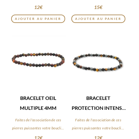
12
€
15
€
AJOUTER AU PANIER
AJOUTER AU PANIER
BRACELET OEIL
BRACELET
MULTIPLE 4MM
PROTECTION INTENSE
4MM
Faites de l'association de ces
Faites de l'association de ces
pierres puissantes votre bouclier
pierres puissantes votre bouclier
du quotidien
du quotidien
12
€
12
€