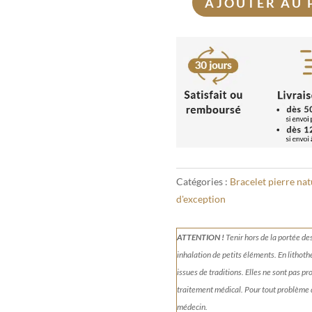
AJOUTER AU 
quantité
de
Bracelet
Larimar
10mm
aa
Catégories :
Bracelet pierre nat
d'exception
ATTENTION !
Tenir
hors de la portée de
inhalation de petits éléments.
En lithoth
issues de traditions. Elles ne sont pas p
traitement médical. Pour tout problème
médecin.