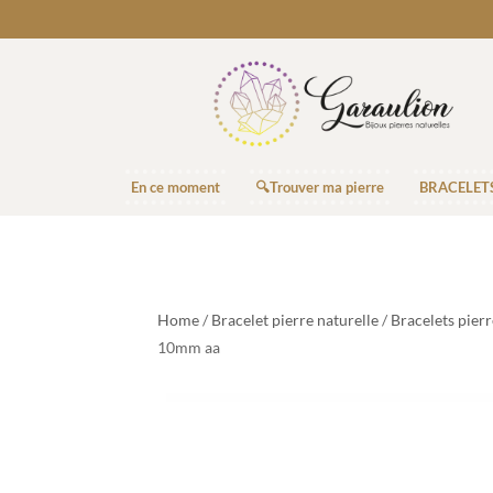
En ce moment
🔍Trouver ma pierre
BRACELET
Home
/
Bracelet pierre naturelle
/
Bracelets pier
10mm aa