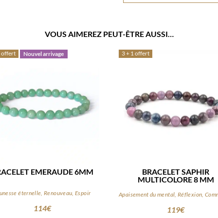
VOUS AIMEREZ PEUT-ÊTRE AUSSI…
 offert
3 + 1 offert
Nouvel arrivage
RACELET EMERAUDE 6MM
BRACELET SAPHIR
MULTICOLORE 8 MM
unesse éternelle, Renouveau, Espoir
114
€
119
€