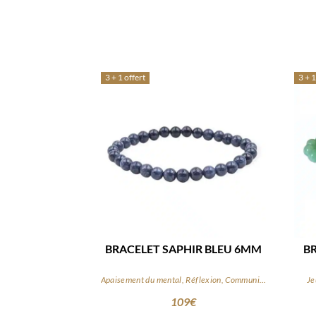
3 + 1 offert
3 + 1
BRACELET SAPHIR BLEU 6MM
B
Apaisement du mental, Réflexion, Communication
Je
109
€