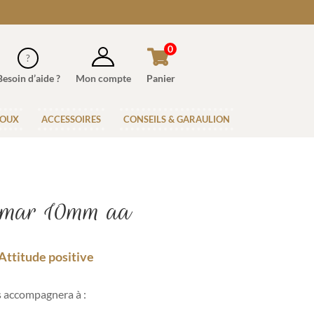
0
Besoin d’aide ?
Mon compte
Panier
JOUX
ACCESSOIRES
CONSEILS & GARAULION
imar 10mm aa
ttitude positive
 accompagnera à :