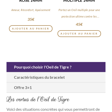
ROSE 14MM
MULTIPLE 14MM
Amour, Réconfort, Apaisement
Portez un Oeil multiple pour une
protection ultime contre les
35
€
énergies négatives
45
€
AJOUTER AU PANIER
AJOUTER AU PANIER
Pourquoi choisir l'Oeil de Tigre ?
Caractéristiques du bracelet
Offre 3+1
Les vertus de l’Oeil de Tigre
Voici des situations concrètes qui vous permettront de