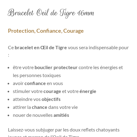
Bracelet Oeil de Tigre 16mm
Protection, Confiance, Courage
Ce
bracelet en Œil de Tigre
vous sera indispensable pour
:
être votre
bouclier protecteur
contre les
énergies et
les personnes toxiques
avoir
confiance
en vous
stimuler votre
courage
et votre
énergie
atteindre vos
objectifs
attirer la
chance
dans votre vie
nouer de nouvelles
amitiés
Laissez-vous subjuger par les doux
reflets chatoyants
jaunes et marron de l’Oeil de Tigre.