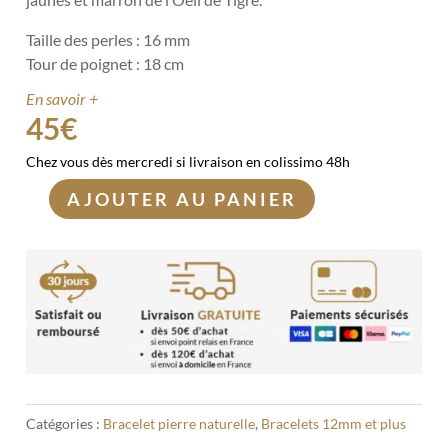
Taille des perles : 16 mm
Tour de poignet : 18 cm
En savoir +
45
€
Chez vous dès mercredi si livraison en colissimo 48h
AJOUTER AU PANIER
quantité
de
Bracelet
Oeil
de
Tigre
16mm
Catégories :
Bracelet pierre naturelle
,
Bracelets 12mm et plus