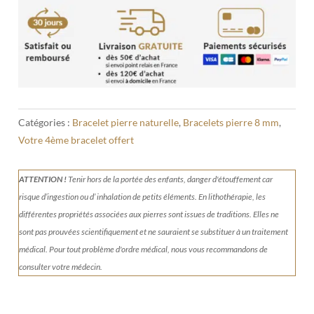
Bracelet
Phosphosidérite
8
mm
Catégories :
Bracelet pierre naturelle
,
Bracelets pierre 8 mm
,
Votre 4ème bracelet offert
ATTENTION !
Tenir
hors de la portée des enfants, danger d'étouffement car
risque d’ingestion ou d’ inhalation de petits éléments.
En lithothérapie, les
différentes propriétés associées aux pierres sont issues de traditions. Elles ne
sont pas prouvées scientifiquement et ne sauraient se substituer à un traitement
médical. Pour tout problème d'ordre médical, nous vous recommandons de
consulter votre médecin.