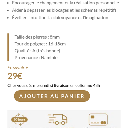
Encourager le changement et la réalisation personnelle
Aider à dépasser les blocages et les schémas répétitifs
Éveiller l’intuition, la clairvoyance et l’imagination
Taille des pierres : 8mm
Tour de poignet : 16-18cm
Qualité : A (très bonne)
Provenance : Namibie
En savoir +
29
€
Chez vous dès mercredi si livraison en colissimo 48h
AJOUTER AU PANIER
quantité
de
Bracelet
Piétersite
8mm