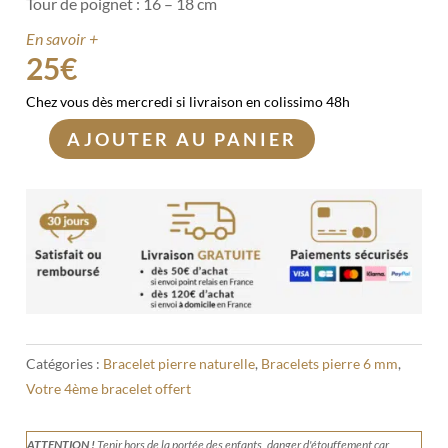
Tour de poignet : 16 – 18 cm
En savoir +
25
€
Chez vous dès mercredi si livraison en colissimo 48h
AJOUTER AU PANIER
quantité
de
Bracelet
Yooperlite
6
mm
Catégories :
Bracelet pierre naturelle
,
Bracelets pierre 6 mm
,
Votre 4ème bracelet offert
ATTENTION !
Tenir
hors de la portée des enfants, danger d'étouffement car