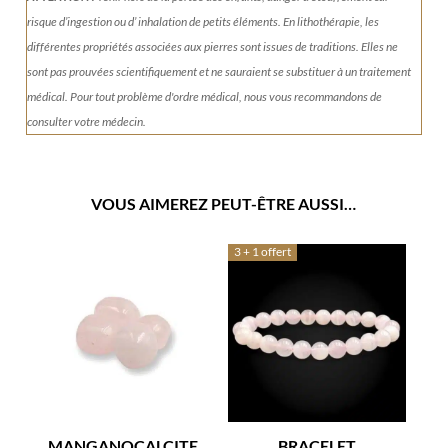
risque d’ingestion ou d’ inhalation de petits éléments.
En lithothérapie, les
différentes propriétés associées aux pierres sont issues de traditions. Elles ne
sont pas prouvées scientifiquement et ne sauraient se substituer à un traitement
médical. Pour tout problème d'ordre médical, nous vous recommandons de
consulter votre médecin.
VOUS AIMEREZ PEUT-ÊTRE AUSSI…
3 + 1 offert
MANGANOCALCITE
BRACELET