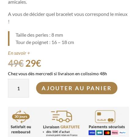
amicales.
A vous de décider quel bracelet vous correspond le mieux
!
Taille des perles : 8 mm
Tour de poignet : 16 – 18 cm
En savoir +
Le
Le
49
€
29
€
prix
prix
Chez vous dès mercredi si livraison en colissimo 48h
initial
actuel
quantité
était :
est :
AJOUTER AU PANIER
de
49€.
29€.
Bracelets
couple
-
Eyes
of
Tiger