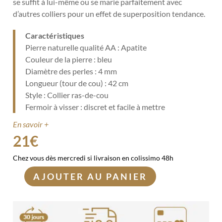
se suffit à lui-même ou se marie parfaitement avec
d’autres colliers pour un effet de superposition tendance.
Caractéristiques
Pierre naturelle qualité AA : Apatite
Couleur de la pierre : bleu
Diamètre des perles : 4 mm
Longueur (tour de cou) : 42 cm
Style : Collier ras-de-cou
Fermoir à visser : discret et facile à mettre
En savoir +
21
€
Chez vous dès mercredi si livraison en colissimo 48h
AJOUTER AU PANIER
quantité
de
Collier
en