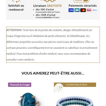
Apatite
ATTENTION !
Tenir
hors de la portée des enfants, danger d'étouffement car
risque d’ingestion ou d’ inhalation de petits éléments.
En lithothérapie, les
différentes propriétés associées aux pierres sont issues de traditions. Elles ne
sont pas prouvées scientifiquement et ne sauraient se substituer à un traitement
médical. Pour tout problème d'ordre médical, nous vous recommandons de
consulter votre médecin.
VOUS AIMEREZ PEUT-ÊTRE AUSSI…
Nouvel arrivage