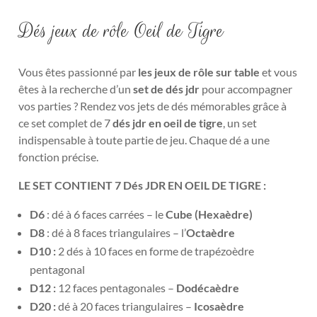
Dés jeux de rôle Oeil de Tigre
Vous êtes passionné par
les jeux de rôle sur table
et vous
êtes à la recherche d’un
set de dés jdr
pour accompagner
vos parties ?
Rendez vos jets de dés mémorables grâce à
ce set complet de 7
dés jdr en oeil de tigre
, un set
indispensable à toute partie de jeu
. Chaque dé a une
fonction précise.
LE SET CONTIENT 7 Dés JDR EN OEIL DE TIGRE :
D6
: dé à 6 faces carrées – le
Cube (Hexaèdre)
D8
: dé à 8 faces triangulaires – l’
Octaèdre
D10 :
2 dés à 10 faces en forme de trapézoèdre
pentagonal
D12 :
1
2 faces pentagonales –
Dodécaèdre
D20 :
dé à 20 faces triangulaires –
Icosaèdre