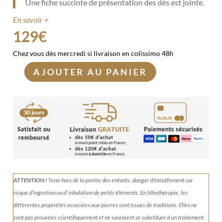
Une fiche succinte de présentation des dés est jointe.
En savoir +
129
€
Chez vous dès mercredi si livraison en colissimo 48h
AJOUTER AU PANIER
quantité
de
Dés
jeux
de
rôle
Oeil
de
Tigre
ATTENTION !
Tenir
hors de la portée des enfants, danger d'étouffement car
risque d’ingestion ou d’ inhalation de petits éléments.
En lithothérapie, les
différentes propriétés associées aux pierres sont issues de traditions. Elles ne
sont pas prouvées scientifiquement et ne sauraient se substituer à un traitement