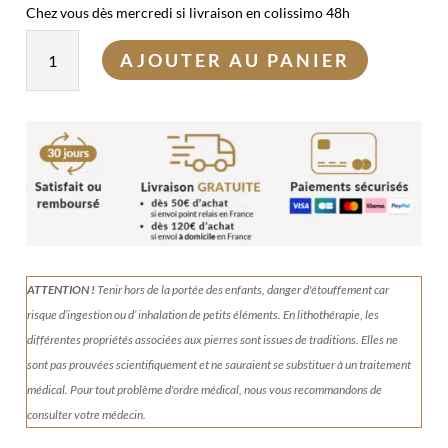
Chez vous dès mercredi si livraison en colissimo 48h
quantité
AJOUTER AU PANIER
de
Donut
Agate
du
Botswana
3cm
ATTENTION !
Tenir
hors de la portée des enfants, danger d'étouffement car
risque d’ingestion ou d’ inhalation de petits éléments.
En lithothérapie, les
différentes propriétés associées aux pierres sont issues de traditions. Elles ne
sont pas prouvées scientifiquement et ne sauraient se substituer à un traitement
médical. Pour tout problème d'ordre médical, nous vous recommandons de
consulter votre médecin.