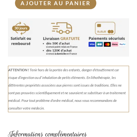
AJOUTER AU PANIER
quantité
de
Donut
Jaspe
Léopard
3cm
ATTENTION !
Tenir
hors de la portée des enfants, danger d'étouffement car
risque d’ingestion ou d’ inhalation de petits éléments.
En lithothérapie, les
différentes propriétés associées aux pierres sont issues de traditions. Elles ne
sont pas prouvées scientifiquement et ne sauraient se substituer à un traitement
médical. Pour tout problème d'ordre médical, nous vous recommandons de
consulter votre médecin.
Informations complémentaires