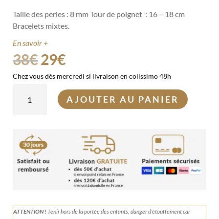
Taille des perles : 8 mm
Tour de poignet : 16 – 18 cm
Bracelets mixtes.
En savoir +
Le
Le
38
€
29
€
prix
prix
Chez vous dès mercredi si livraison en colissimo 48h
initial
actuel
quantité
était :
est :
AJOUTER AU PANIER
de
38€.
29€.
Duo
"
L'élégant"
ATTENTION !
Tenir
hors de la portée des enfants, danger d'étouffement car