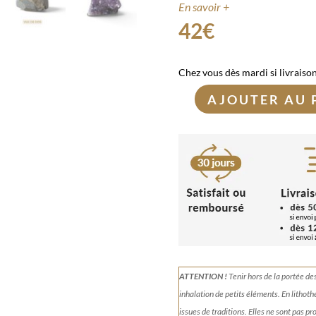
En savoir +
42
€
Chez vous dès mardi si livraiso
AJOUTER AU 
quantité
de
Petite
géode
d’Améthyste
398g
ATTENTION !
Tenir
hors de la portée de
inhalation de petits éléments.
En lithoth
issues de traditions. Elles ne sont pas p