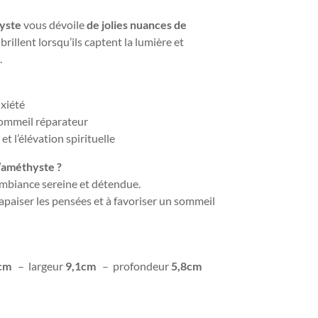
yste
vous dévoile
de jolies nuances de
x
brillent lorsqu’ils captent la lumière et
.
nxiété
sommeil réparateur
t l’élévation spirituelle
’améthyste ?
 ambiance sereine et détendue.
à apaiser les pensées et à favoriser un sommeil
cm
– largeur
9,1cm
– profondeur
5,8cm