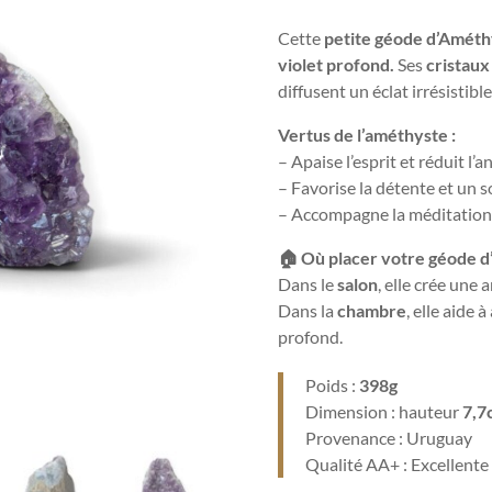
Cette
petite
géode d’Améth
violet profond.
Ses
cristau
diffusent un éclat irrésistible
Vertus de l’améthyste :
– Apaise l’esprit et réduit l’a
– Favorise la détente et un 
– Accompagne la méditation e
🏠 Où placer votre géode d
Dans le
salon
, elle crée une
Dans la
chambre
, elle aide 
profond.
Poids :
398g
Dimension :
hauteur
7,7
Provenance : Uruguay
Qualité AA+ : Excellente