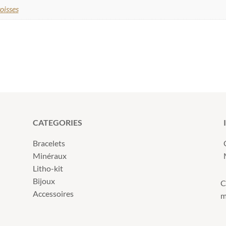
goisses
CATEGORIES
Bracelets
Minéraux
Litho-kit
Bijoux
C
Accessoires
m