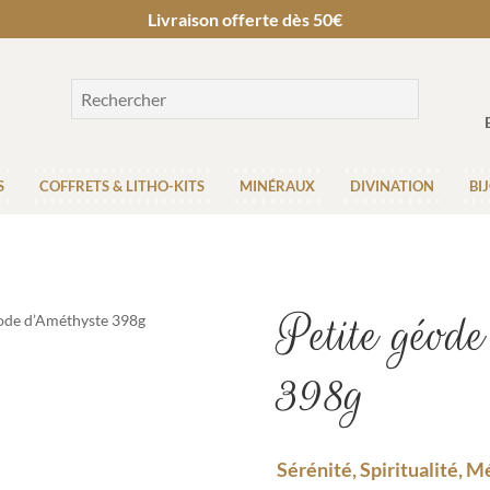
Livraison offerte dès 50€
S
COFFRETS & LITHO-KITS
MINÉRAUX
DIVINATION
BI
Petite géod
éode d’Améthyste 398g
398g
Sérénité, Spiritualité, 