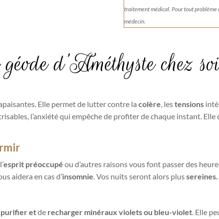
traitement médical. Pour tout problème
médecin.
 géode d’Améthyste chez so
aisantes. Elle permet de lutter contre la
colère
, les
tensions
inté
trisables, l’anxiété qui empêche de profiter de chaque instant. Elle
rmir
l’
esprit préoccupé
ou d’autres raisons vous font passer des heure
ous aidera en cas d’
insomnie
. Vos nuits seront alors plus
sereines.
e
purifier et
de
recharger minéraux violets ou bleu-violet
. Elle p