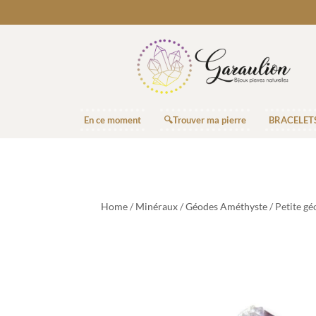
En ce moment
🔍Trouver ma pierre
BRACELET
Home
/
Minéraux
/
Géodes Améthyste
/ Petite g