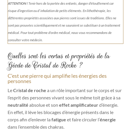
4,4kg
ATTENTION !
Tenir
hors de la portée des enfants, danger d'étouffement car
risque d’ingestion ou d’ inhalation de petits éléments.
En lithothérapie, les
différentes propriétés associées aux pierres sont issues de traditions. Elles ne
sont pas prouvées scientifiquement et ne sauraient se substituer à un traitement
médical. Pour tout problème d'ordre médical, nous vous recommandons de
consulter votre médecin.
Quelles sont les vertus et propriétés de la
Géode de Cristal de Roche ?
C’est une pierre qui amplifie les énergies des
personnes
Le
Cristal de roche
a un rôle important sur le corps et sur
l’esprit des personnes vivant sous le même toit grâce à sa
neutralité
absolue et son
effet amplificateur
d’énergie.
En effet, il lève les blocages d’énergie présents dans le
corps afin d’enlever la
fatigue
et faire circuler l’
énergie
dans l’ensemble des chakras.