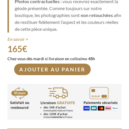
Photos contractuelles :
vous recevrez exactement la
géode présentée. Comme toujours sur notre
boutique, les photographies sont
non retouchées
afin
de restituer fidèlement l’aspect et les couleurs réelles
de cette pièce unique.
En savoir +
165
€
Chez vous dès mardi si livraison en colissimo 48h
AJOUTER AU PANIER
quantité
de
Géode
entière
de
Cristal
de
Roche