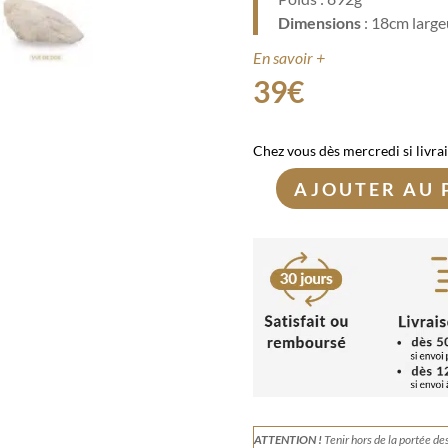
Dimensions
: 18cm large
En savoir +
39
€
Chez vous dès mercredi si livra
AJOUTER AU 
quantité
de
Géode
de
Cristal
de
Roche
892g
ATTENTION !
Tenir
hors de la portée de