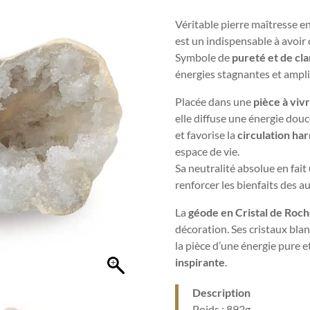
Véritable pierre maîtresse en
est un indispensable à avoir 
Symbole de
pureté et de cla
énergies stagnantes et amplif
Placée dans une
pièce à viv
elle diffuse une énergie douc
et favorise la
circulation ha
espace de vie.
Sa neutralité absolue en fait
renforcer les bienfaits des a
La
géode en Cristal de Roc
décoration. Ses cristaux blanc
la pièce d’une énergie pure 
inspirante
.
Description
Poids : 892g