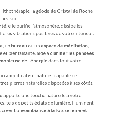
 lithothérapie, la
géode de Cristal de Roche
chez soi.
rté
, elle purifie l’atmosphère, dissipe les
ie les vibrations positives de votre intérieur.
re
, un
bureau
ou un
espace de méditation
,
e et bienfaisante, aide à
clarifier les pensées
rmonieuse de l’énergie
dans tout votre
 un
amplificateur naturel
, capable de
utres pierres naturelles disposées à ses côtés.
he
apporte une touche naturelle à votre
s, tels de petits éclats de lumière, illuminent
et créent une
ambiance à la fois sereine et