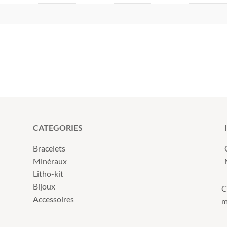
CATEGORIES
Bracelets
Minéraux
Litho-kit
Bijoux
C
Accessoires
m
s Options