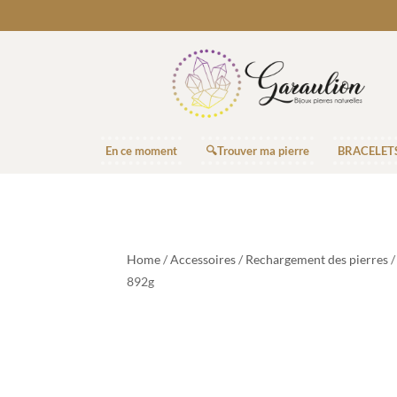
En ce moment
🔍Trouver ma pierre
BRACELET
Home
/
Accessoires
/
Rechargement des pierres
/
892g