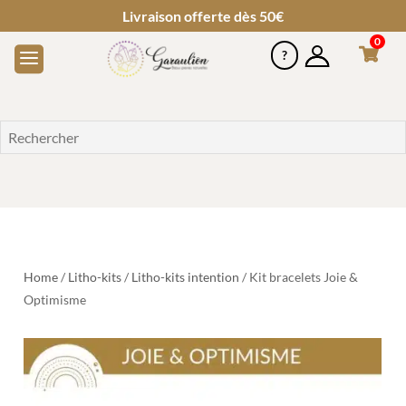
Livraison offerte dès 50€
0
Home
/
Litho-kits
/
Litho-kits intention
/ Kit bracelets Joie &
Optimisme