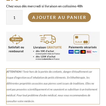
Chez vous dès mercredi si livraison en colissimo 48h
quantité
AJOUTER AU PANIER
de
Kit
bracelets
Joie
&
Optimisme
ATTENTION !
Tenir
hors de la portée des enfants, danger d'étouffement car
risque d’ingestion ou d’ inhalation de petits éléments.
En lithothérapie, les
différentes propriétés associées aux pierres sont issues de traditions. Elles ne
sont pas prouvées scientifiquement et ne sauraient se substituer à un traitement
médical. Pour tout problème d'ordre médical, nous vous recommandons de
consulter votre médecin.