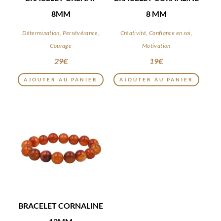
8MM
8 MM
Détermination, Persévérance,
Créativité, Confiance en soi,
Courage
Motivation
29
€
19
€
AJOUTER AU PANIER
AJOUTER AU PANIER
BRACELET CORNALINE