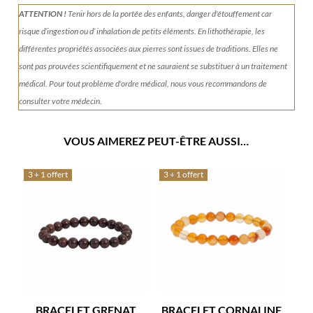
Déméter
ATTENTION !
Tenir
hors de la portée des enfants, danger d'étouffement car
risque d’ingestion ou d’ inhalation de petits éléments.
En lithothérapie, les
différentes propriétés associées aux pierres sont issues de traditions. Elles ne
sont pas prouvées scientifiquement et ne sauraient se substituer à un traitement
médical. Pour tout problème d'ordre médical, nous vous recommandons de
consulter votre médecin.
VOUS AIMEREZ PEUT-ÊTRE AUSSI…
3 + 1 offert
3 + 1 offert
BRACELET GRENAT
BRACELET CORNALINE