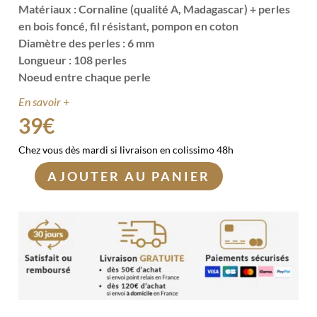
Matériaux : Cornaline (qualité A, Madagascar) + perles
en bois foncé, fil résistant, pompon en coton
Diamètre des perles : 6 mm
Longueur : 108 perles
Noeud entre chaque perle
En savoir +
39
€
Chez vous dès mardi si livraison en colissimo 48h
AJOUTER AU PANIER
quantité
de
Mala
en
Cornaline
et
Bois
–