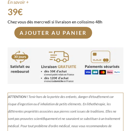
En savoir +
39
€
Chez vous dès mercredi si livraison en colissimo 48h
AJOUTER AU PANIER
quantité
de
Merkaba
en
Shungite
ATTENTION !
Tenir
hors de la portée des enfants, danger d'étouffement car
risque d’ingestion ou d’ inhalation de petits éléments.
En lithothérapie, les
différentes propriétés associées aux pierres sont issues de traditions. Elles ne
sont pas prouvées scientifiquement et ne sauraient se substituer à un traitement
médical. Pour tout problème d'ordre médical, nous vous recommandons de