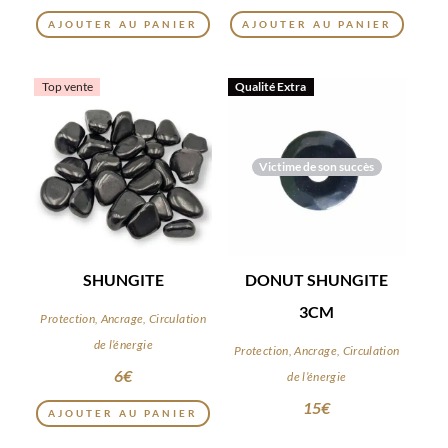
AJOUTER AU PANIER
AJOUTER AU PANIER
Top vente
Qualité Extra
Victime de son succès
SHUNGITE
DONUT SHUNGITE
3CM
Protection, Ancrage, Circulation
de l’énergie
Protection, Ancrage, Circulation
6
€
de l’énergie
15
€
AJOUTER AU PANIER