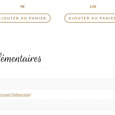
9
€
12
€
AJOUTER AU PANIER
AJOUTER AU PANIE
émentaires
oronal (Sahasrana)