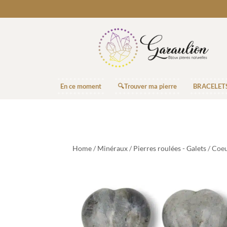
En ce moment
🔍Trouver ma pierre
BRACELET
Home
/
Minéraux
/
Pierres roulées - Galets
/ Coeu