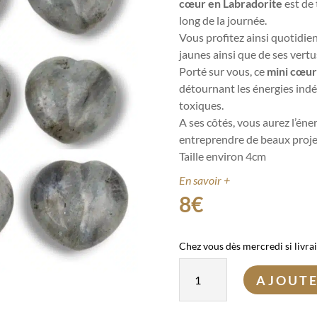
cœur en Labradorite
est de 
long de la journée.
Vous profitez ainsi quotidie
jaunes ainsi que de ses vertu
Porté sur vous, ce
mini cœu
détournant les énergies indé
toxiques.
A ses côtés, vous aurez l’éner
entreprendre de beaux proje
Taille environ 4cm
En savoir +
8
€
Chez vous dès mercredi si livra
quantité
AJOUTE
de
Coeur