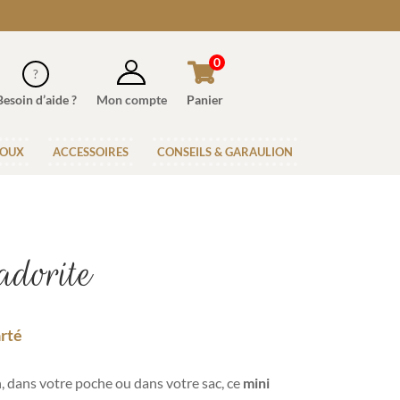
0
Besoin d’aide ?
Mon compte
Panier
JOUX
ACCESSOIRES
CONSEILS & GARAULION
dorite
arté
n, dans votre poche ou dans votre sac, ce
mini