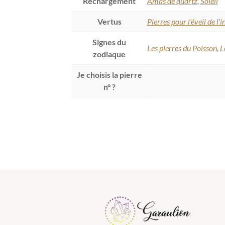
Rechargement
Amas de quartz
,
Soleil
Vertus
Pierres pour l'éveil de l'i
Signes du
Les pierres du Poisson
,
L
zodiaque
Je choisis la pierre
n° ?