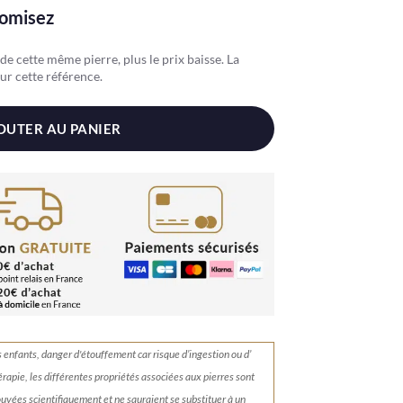
nomisez
e cette même pierre, plus le prix baisse. La
ur cette référence.
OUTER AU PANIER
s enfants, danger d'étouffement car risque d’ingestion ou d’
érapie, les différentes propriétés associées aux pierres sont
rouvées scientifiquement et ne sauraient se substituer à un