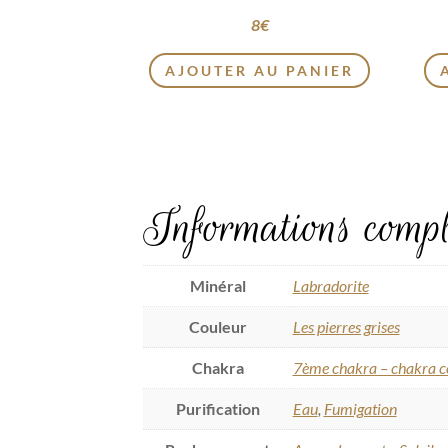
8
€
AJOUTER AU PANIER
Informations compl
Minéral
Labradorite
Couleur
Les pierres grises
Chakra
7ème chakra – chakra c
Purification
Eau
,
Fumigation