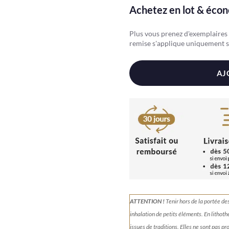
Labradorite
Achetez en lot & éco
Plus vous prenez d'exemplaires d
remise s'applique uniquement s
AJ
ATTENTION !
Tenir
hors de la portée de
inhalation de petits éléments.
En lithoth
issues de traditions. Elles ne sont pas p