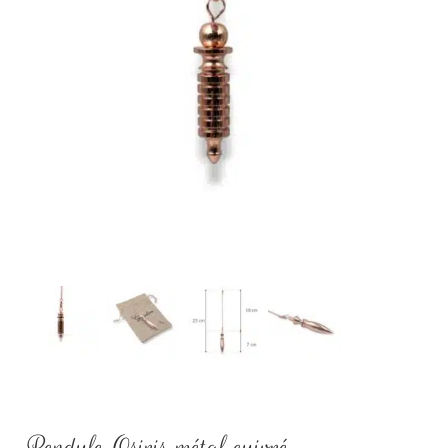
Pendule Osiris métal cuivré