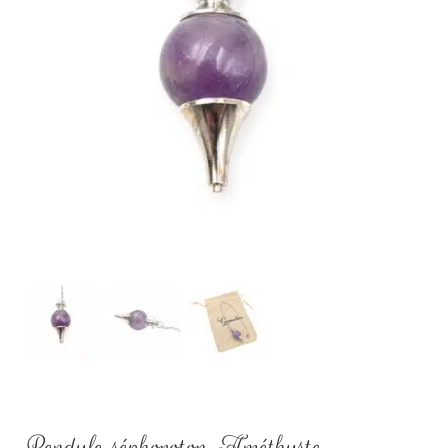
Pendule séphoroton Améthyste