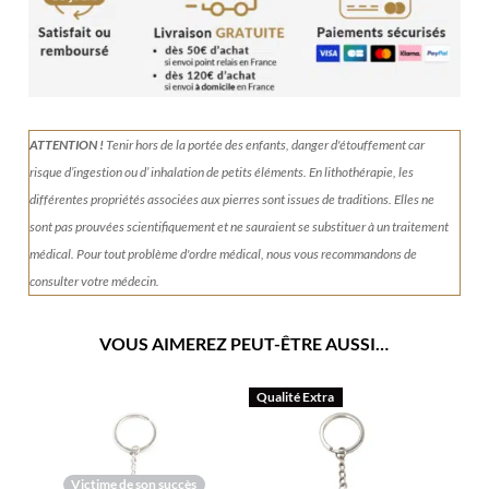
Sodalite
ATTENTION !
Tenir
hors de la portée des enfants, danger d'étouffement car
risque d’ingestion ou d’ inhalation de petits éléments.
En lithothérapie, les
différentes propriétés associées aux pierres sont issues de traditions. Elles ne
sont pas prouvées scientifiquement et ne sauraient se substituer à un traitement
médical. Pour tout problème d'ordre médical, nous vous recommandons de
consulter votre médecin.
VOUS AIMEREZ PEUT-ÊTRE AUSSI…
Qualité Extra
Victime de son succès