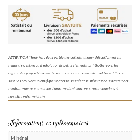
de
Rose
des
sables
de
Tunisie
442g
ATTENTION !
Tenir
hors de la portée des enfants, danger d'étouffement car
risque d’ingestion ou d’ inhalation de petits éléments.
En lithothérapie, les
différentes propriétés associées aux pierres sont issues de traditions. Elles ne
sont pas prouvées scientifiquement et ne sauraient se substituer à un traitement
médical. Pour tout problème d'ordre médical, nous vous recommandons de
consulter votre médecin.
Informations complémentaires
Minéral