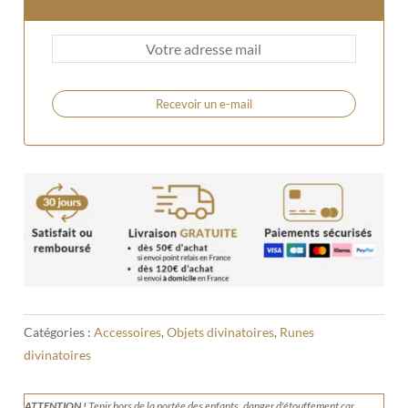
Recevoir un e-mail
Catégories :
Accessoires
,
Objets divinatoires
,
Runes
divinatoires
ATTENTION !
Tenir
hors de la portée des enfants, danger d'étouffement car