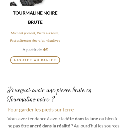
TOURMALINE NOIRE
BRUTE
Moment présent, Pieds sur terre,
Protection des énergies négatives
4
€
A partir de
Ce
AJOUTER AU PANIER
produit
a
plusieurs
variations.
Pourquoi avoir une pierre brute en
Les
Tourmaline noire ?
options
peuvent
Pour garder les pieds sur terre
être
Vous avez tendance à avoir la
tête dans la lune
ou bien à
choisies
ne pas être
ancré dans la réalité
? Aujourd’hui les sources