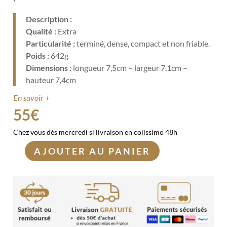
Description :
Qualité :
Extra
Particularité :
terminé, dense, compact et non friable.
Poids :
642g
Dimensions
: longueur 7,5cm – largeur 7,1cm –
hauteur 7,4cm
En savoir +
55
€
Chez vous dès mercredi si livraison en colissimo 48h
AJOUTER AU PANIER
quantité
de
Tourmaline
noire
783g