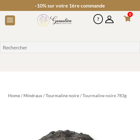
-10% sur votre 1ère commande
0
Home
/
Minéraux
/
Tourmaline noire
/ Tourmaline noire 783g