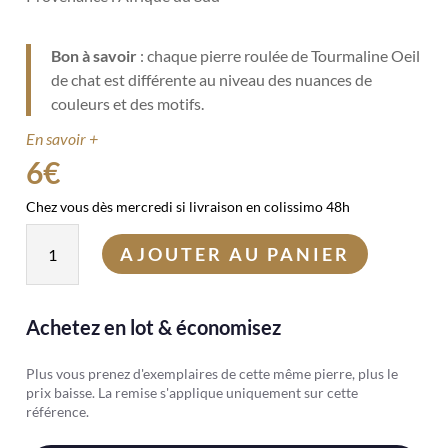
Bon à savoir
: chaque pierre roulée de Tourmaline Oeil
de chat est différente au niveau des nuances de
couleurs et des motifs.
En savoir +
6
€
Chez vous dès mercredi si livraison en colissimo 48h
quantité
AJOUTER AU PANIER
de
Tourmaline
oeil
Achetez en lot & économisez
de
chat
Plus vous prenez d'exemplaires de cette même pierre, plus le
prix baisse. La remise s'applique uniquement sur cette
référence.