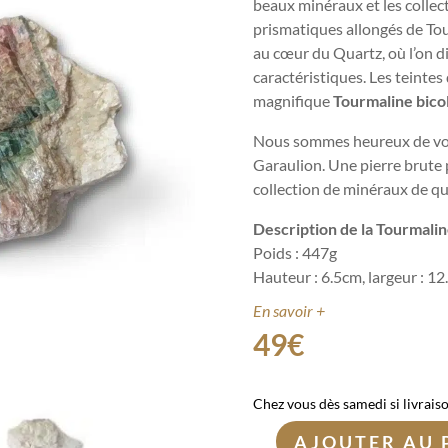
beaux minéraux et les collec
prismatiques allongés de To
au cœur du Quartz, où l’on d
caractéristiques. Les teintes
magnifique
Tourmaline bico
Nous sommes heureux de vo
Garaulion. Une pierre brute
collection de minéraux de qu
Description de la Tourmalin
Poids : 447g
Hauteur : 6.5cm, largeur : 1
En savoir +
49
€
Chez vous dès samedi si livrais
AJOUTER AU 