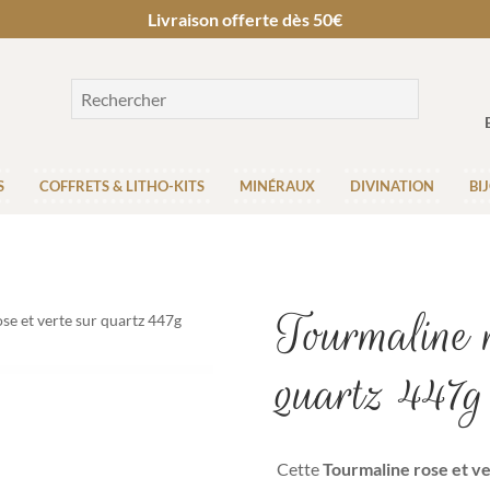
Livraison offerte dès 50€
S
COFFRETS & LITHO-KITS
MINÉRAUX
DIVINATION
BI
Tourmaline r
se et verte sur quartz 447g
quartz 447g
Cette
Tourmaline rose et v