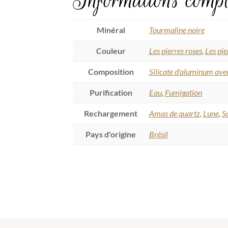
Informations compl
Minéral
Tourmaline noire
Couleur
Les pierres roses
,
Les pie
Composition
Silicate d'aluminum avec
Purification
Eau
,
Fumigation
Rechargement
Amas de quartz
,
Lune
,
So
Pays d'origine
Brésil