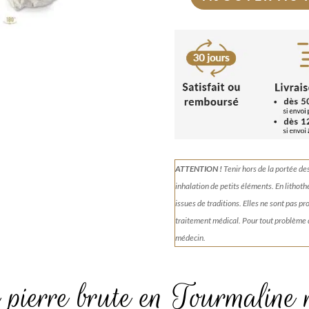
quantité
de
Tourmaline
rose
et
verte
sur
quartz
447g
ATTENTION !
Tenir
hors de la portée de
inhalation de petits éléments.
En lithoth
issues de traditions. Elles ne sont pas p
traitement médical. Pour tout problème
médecin.
 pierre brute en Tourmaline 