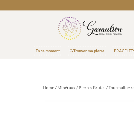
En ce moment
🔍Trouver ma pierre
BRACELET
Home
/
Minéraux
/
Pierres Brutes
/ Tourmaline ro