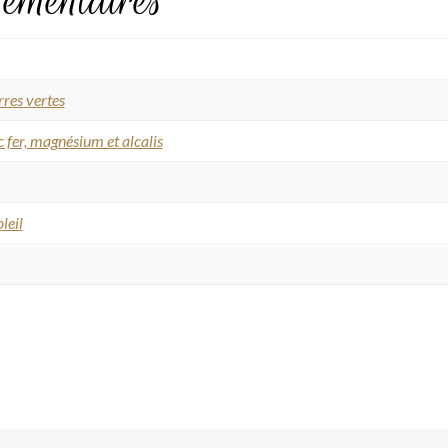
émentaires
rres vertes
 fer, magnésium et alcalis
leil