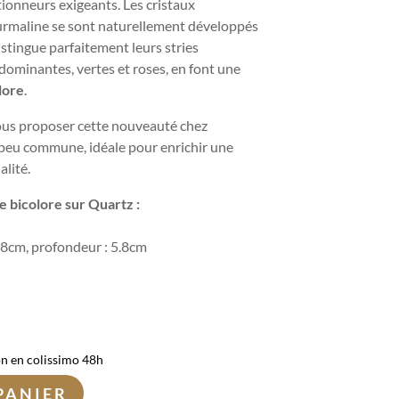
tionneurs exigeants. Les cristaux
urmaline se sont naturellement développés
istingue parfaitement leurs stries
 dominantes, vertes et roses, en font une
lore
.
us proposer cette nouveauté chez
 peu commune, idéale pour enrichir une
alité.
e bicolore sur Quartz :
2.8cm, profondeur : 5.8cm
on en colissimo 48h
PANIER