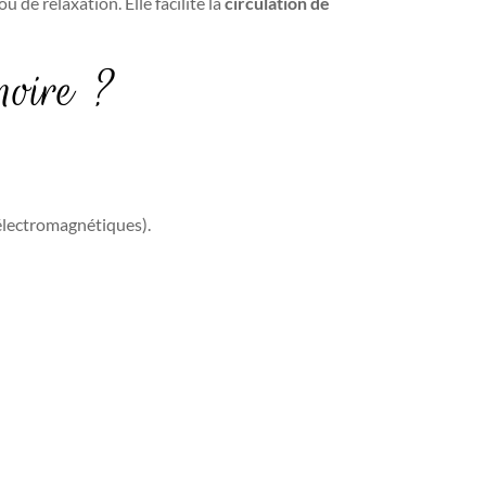
ou de relaxation. Elle facilite la
circulation de
noire ?
 électromagnétiques).