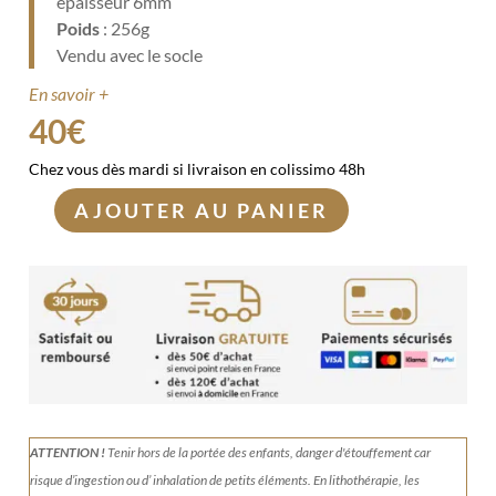
épaisseur 6mm
Poids
: 256g
Vendu avec le socle
En savoir +
40
€
Chez vous dès mardi si livraison en colissimo 48h
AJOUTER AU PANIER
quantité
de
Tranche
d'Agate
naturelle
15x13cm
ATTENTION !
Tenir
hors de la portée des enfants, danger d'étouffement car
risque d’ingestion ou d’ inhalation de petits éléments.
En lithothérapie, les