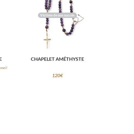
Victime de son succès
E
CHAPELET AMÉTHYSTE
mmeil
120
€