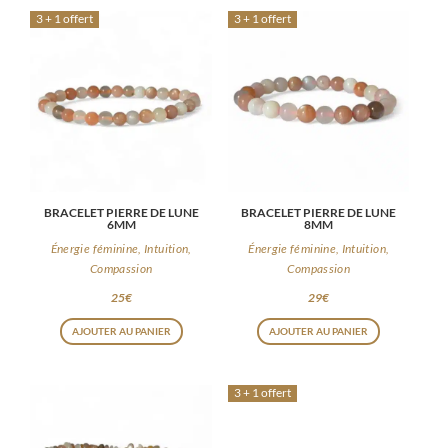
3 + 1 offert
3 + 1 offert
BRACELET PIERRE DE LUNE
BRACELET PIERRE DE LUNE
6MM
8MM
Énergie féminine, Intuition,
Énergie féminine, Intuition,
Compassion
Compassion
25
€
29
€
AJOUTER AU PANIER
AJOUTER AU PANIER
3 + 1 offert