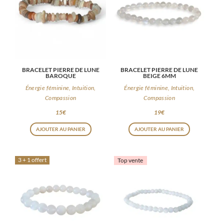
BRACELET PIERRE DE LUNE
BRACELET PIERRE DE LUNE
BAROQUE
BEIGE 6MM
Énergie féminine, Intuition,
Énergie féminine, Intuition,
Compassion
Compassion
15
€
19
€
AJOUTER AU PANIER
AJOUTER AU PANIER
3 + 1 offert
Top vente