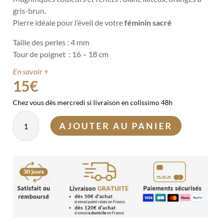
gris-brun.
Pierre idéale pour l’éveil de votre
féminin sacré
Taille des perles : 4 mm
Tour de poignet : 16 – 18 cm
En savoir +
15
€
Chez vous dès mercredi si livraison en colissimo 48h
quantité
AJOUTER AU PANIER
de
Bracelet
Pierre
de
Lune
4mm