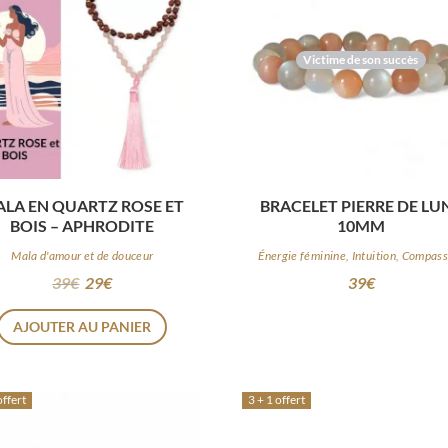
Victime de son succès
LA EN QUARTZ ROSE ET
BRACELET PIERRE DE LU
BOIS – APHRODITE
10MM
Mala d'amour et de douceur
Énergie féminine, Intuition, Compas
39
€
29
€
39
€
AJOUTER AU PANIER
offert
3 + 1 offert