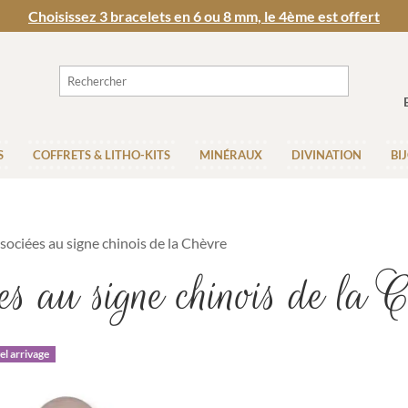
Choisissez 3 bracelets en 6 ou 8 mm, le 4ème est offert
S
COFFRETS & LITHO-KITS
MINÉRAUX
DIVINATION
BI
ssociées au signe chinois de la Chèvre
ées au signe chinois de la 
l arrivage