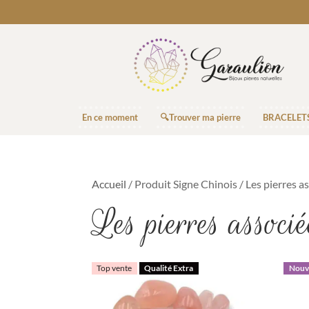
En ce moment
🔍Trouver ma pierre
BRACELET
Accueil
/ Produit Signe Chinois / Les pierres a
Les pierres associ
Top vente
Qualité Extra
Nouve