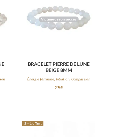
Victime de son succès
NE
BRACELET PIERRE DE LUNE
BEIGE 8MM
sion
Énergie féminine, Intuition, Compassion
29
€
3 + 1 offert