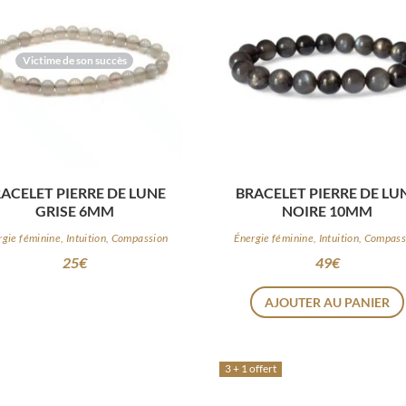
Victime de son succès
ACELET PIERRE DE LUNE
BRACELET PIERRE DE LU
GRISE 6MM
NOIRE 10MM
rgie féminine, Intuition, Compassion
Énergie féminine, Intuition, Compas
25
€
49
€
AJOUTER AU PANIER
3 + 1 offert