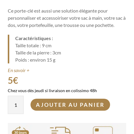
Ce porte-clé est aussi une solution élégante pour
personnaliser et accessoiriser votre sac à main, votre sac à
dos, votre portefeuille, une trousse ou une pochette.
Caractéristiques :
Taille totale : 9 cm
Taille de la pierre : 3cm
Poids : environ 15 g
En savoir +
5
€
Chez vous dès jeudi si livraison en colissimo 48h
quantité
AJOUTER AU PANIER
de
Porte-
clés
pierre