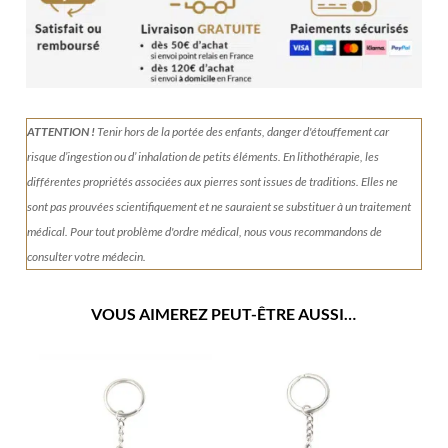
Labradorite
ATTENTION !
Tenir
hors de la portée des enfants, danger d'étouffement car
risque d’ingestion ou d’ inhalation de petits éléments.
En lithothérapie, les
différentes propriétés associées aux pierres sont issues de traditions. Elles ne
sont pas prouvées scientifiquement et ne sauraient se substituer à un traitement
médical. Pour tout problème d'ordre médical, nous vous recommandons de
consulter votre médecin.
VOUS AIMEREZ PEUT-ÊTRE AUSSI…