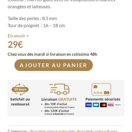
orangées et laiteuses.
Taille des perles : 8.5 mm
Tour de poignet : 16 – 18 cm
En savoir +
29
€
Chez vous dès mardi si livraison en colissimo 48h
AJOUTER AU PANIER
quantité
de
Bracelet
Pierre
de
Lune
noire
8mm
Catégories :
Bracelet pierre naturelle
,
Bracelets pierre 8 mm
,