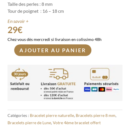
Taille des perles : 8 mm
Tour de poignet : 16 – 18 cm
En savoir +
29
€
Chez vous dès mercredi si livraison en colissimo 48h
AJOUTER AU PANIER
quantité
de
Bracelet
Pierre
de
Lune
beige
8mm
Catégories :
Bracelet pierre naturelle
,
Bracelets pierre 8 mm
,
Bracelets pierre de Lune
,
Votre 4ème bracelet offert