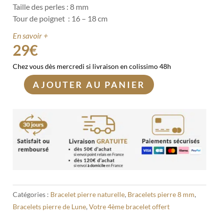
Taille des perles : 8 mm
Tour de poignet : 16 – 18 cm
En savoir +
29
€
Chez vous dès mercredi si livraison en colissimo 48h
AJOUTER AU PANIER
quantité
de
Bracelet
Pierre
de
Lune
rose
8mm
Catégories :
Bracelet pierre naturelle
,
Bracelets pierre 8 mm
,
Bracelets pierre de Lune
,
Votre 4ème bracelet offert