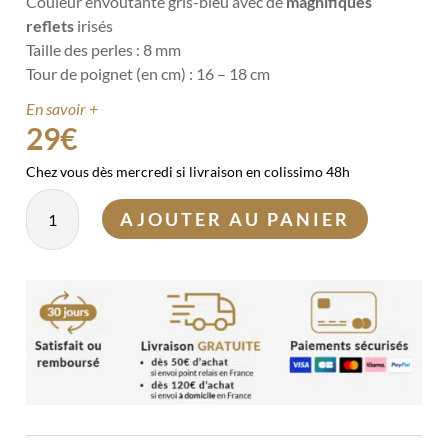
Couleur
envoûtante gris-bleu avec de
magnifiques
reflets
irisés
Taille des perles : 8 mm
Tour de poignet (en cm) : 16 – 18 cm
En savoir +
29
€
Chez vous dès mercredi si livraison en colissimo 48h
quantité
AJOUTER AU PANIER
de
Bracelet
Labradorite
8mm