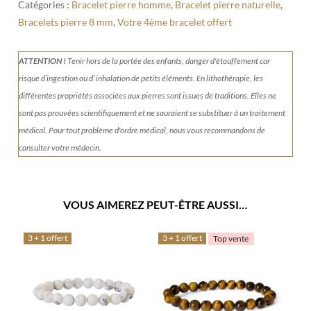
Catégories :
Bracelet pierre homme
,
Bracelet pierre naturelle
,
Bracelets pierre 8 mm
,
Votre 4ème bracelet offert
ATTENTION !
Tenir
hors de la portée des enfants, danger d'étouffement car
risque d’ingestion ou d’ inhalation de petits éléments.
En lithothérapie, les
différentes propriétés associées aux pierres sont issues de traditions. Elles ne
sont pas prouvées scientifiquement et ne sauraient se substituer à un traitement
médical. Pour tout problème d'ordre médical, nous vous recommandons de
consulter votre médecin.
VOUS AIMEREZ PEUT-ÊTRE AUSSI…
3 + 1 offert
3 + 1 offert
Top vente